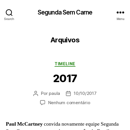
Segunda Sem Carne
Search
Menu
Arquivos
Categorias
TIMELINE
2017
Por
paula
10/10/2017
Autor
Data
do
de
em
Nenhum comentário
post
publicação
2017
Paul McCartney
convida novamente equipe Segunda